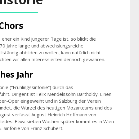
 Chors
her ein Kind jüngerer Tage ist, so blickt die
70 Jahre lange und abwechslungsreiche
lständig abbilden zu wollen, kann natürlich nicht
öchten wir allen Interessierten dennoch gewähren.
ches Jahr
nie (“Frühlingssinfonie”) durch das
rt. Dirigent ist Felix Mendelssohn Bartholdy. Einen
er-Oper eingeweiht und in Salzburg der Verein
det, die Wurzel des heutigen Mozarteums und des
gust verfasst August Heinrich Hoffmann von
dliedes. Etwa sieben Wochen später kommt es in Wien
5. Sinfonie von Franz Schubert.