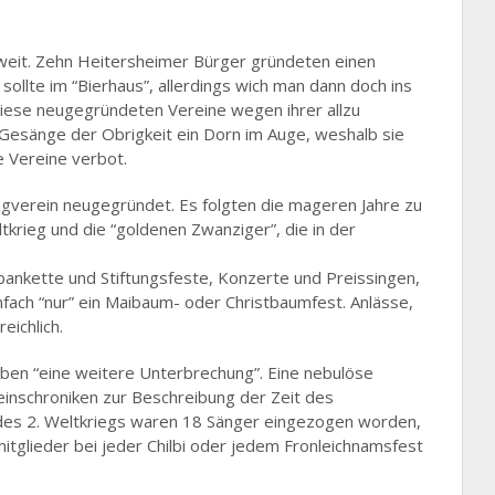
eit. Zehn Heitersheimer Bürger gründeten einen
llte im “Bierhaus”, allerdings wich man dann doch ins
diese neugegründeten Vereine wegen ihrer allzu
n Gesänge der Obrigkeit ein Dorn im Auge, weshalb sie
e Vereine verbot.
verein neugegründet. Es folgten die mageren Jahre zu
tkrieg und die “goldenen Zwanziger”, die in der
nkette und Stiftungsfeste, Konzerte und Preissingen,
fach “nur” ein Maibaum- oder Christbaumfest. Anlässe,
eichlich.
eben “eine weitere Unterbrechung”. Eine nebulöse
reinschroniken zur Beschreibung der Zeit des
n des 2. Weltkriegs waren 18 Sänger eingezogen worden,
tglieder bei jeder Chilbi oder jedem Fronleichnamsfest