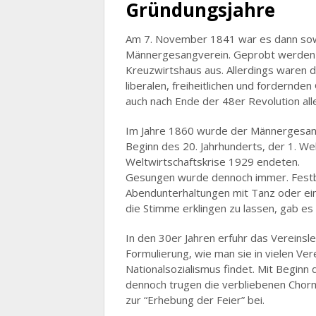
Gründungsjahre
Am 7. November 1841 war es dann sow
Männergesangverein. Geprobt werden so
Kreuzwirtshaus aus. Allerdings waren 
liberalen, freiheitlichen und fordernde
auch nach Ende der 48er Revolution all
Im Jahre 1860 wurde der Männergesang
Beginn des 20. Jahrhunderts, der 1. Wel
Weltwirtschaftskrise 1929 endeten.
Gesungen wurde dennoch immer. Festba
Abendunterhaltungen mit Tanz oder ein
die Stimme erklingen zu lassen, gab es r
In den 30er Jahren erfuhr das Vereinsl
Formulierung, wie man sie in vielen Ve
Nationalsozialismus findet. Mit Begin
dennoch trugen die verbliebenen Chormi
zur “Erhebung der Feier” bei.